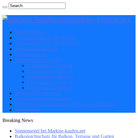
markise-kaufen.net
Seitenmarkisen
Seitenmarkisen ab 100,00 EUR
Seitenmarkisen bis 100,00 EUR
Doppelseitenmarkisen
Gelenkmarkisen
Klemmmarkise 150 cm
Klemmmarkise 200 cm
Klemmmarkise 250 cm
Klemmmarkise 300 cm
Klemmmarkise 350 cm
Klemmmarkise 400 cm
Seitenmarkise Montage
Gelenkarmmarkise Montage
Balkonsichtschutz für Balkon, Terrasse und Garten
Sonnensegel
Breaking News
Sonnensegel bei Markise-kaufen.net
Balkonsichtschutz für Balkon, Terrasse und Garten