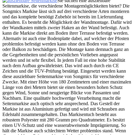
Sie suchen eine ausziehbare
Seitenmarkise, die verschiedene Montagemöglichkeiten bietet? Die
Songmics Markise lässt sich auf drei verschiedene Arten montieren
und das komplette benötigt Zubehör ist bereits im Lieferumfang
enthalten. Es besteht die Möglichkeit der Wandmontage. Dafür wird
der Wandkasten mittels zweier Haken an der Wand befestigt. Auch
kann die Markise direkt am Boden ihrer Terrasse befestigt werden.
Alternativ ist auch eine Bodenplatte dabei, auf welcher der Pfosten
problemlos befestigt werden kann ohne den Boden von Terrasse
oder Balkon zu beschädigen. Die Montage kann demnach ganz an
die Gegebenheiten und die persönlichen Vorlieben angepasst
werden und ist sehr flexibel. In jedem Fall ist eine hohe Stabilität
nach dem Aufbau gewährleistet. Das wird auch durch ein CE
Zeichen und die TÜV-Prüfung bestätigt. Eingesetzt werden kann
diese ausziehbare Seitenmarkise von Songmics für verschiedene
Zwecke. Mit einer Höhe von 180 Zentimetern und einer maximalen
Länge von drei Metern bietet sie einen besonders hohen Schutz
gegen Wind, Sonne und neugierige Blicke von Passanten und
Nachbarn. Eine qualitativ hochwertige Verarbeitung macht die
Seitenmarkise auch optisch sehr ansprechend. Das Gestell der
Markise ist aus Aluminium gefertigt und wird mit Schrauben aus
Edelstahl zusammengehalten. Das Markisentuch besteht aus
robustem Polyester mit 280 Gramm pro Quadratmeter. Es besitzt
einen UV-Schutz und eine wasserabweisende Imprägnierung. So
hält die Markise auch schlechtem Wetter problemlos stand. Wenn