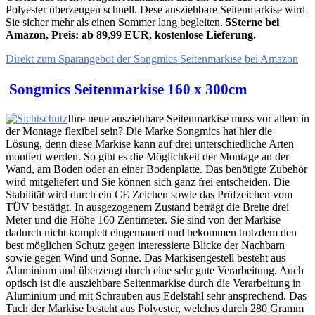
Polyester überzeugen schnell. Dese ausziehbare Seitenmarkise wird
Sie sicher mehr als einen Sommer lang begleiten.
5Sterne bei
Amazon, Preis: ab 89,99 EUR, kostenlose Lieferung.
Direkt zum Sparangebot der Songmics Seitenmarkise bei Amazon
Songmics Seitenmarkise 160 x 300cm
Ihre neue ausziehbare Seitenmarkise muss vor allem in
der Montage flexibel sein? Die Marke Songmics hat hier die
Lösung, denn diese Markise kann auf drei unterschiedliche Arten
montiert werden. So gibt es die Möglichkeit der Montage an der
Wand, am Boden oder an einer Bodenplatte. Das benötigte Zubehör
wird mitgeliefert und Sie können sich ganz frei entscheiden. Die
Stabilität wird durch ein CE Zeichen sowie das Prüfzeichen vom
TÜV bestätigt. In ausgezogenem Zustand beträgt die Breite drei
Meter und die Höhe 160 Zentimeter. Sie sind von der Markise
dadurch nicht komplett eingemauert und bekommen trotzdem den
best möglichen Schutz gegen interessierte Blicke der Nachbarn
sowie gegen Wind und Sonne. Das Markisengestell besteht aus
Aluminium und überzeugt durch eine sehr gute Verarbeitung. Auch
optisch ist die ausziehbare Seitenmarkise durch die Verarbeitung in
Aluminium und mit Schrauben aus Edelstahl sehr ansprechend. Das
Tuch der Markise besteht aus Polyester, welches durch 280 Gramm